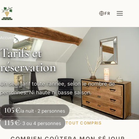
FR
Accueil
Tarifs
Tarifs et
réservation
Un seul tarif toute l’année, selon le nombre de
personnes. Ni haute ni basse saison.
105 €
la nuit · 2 personnes
115 €
· 3 ou 4 personnes
TOUT COMPRIS
COMBIEN COÛTERA MON SÉJOUR