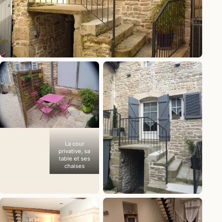
La façade en pierre et son escalier
extérieur
La cour
privative, sa
table et ses
chaises
La maison vue
depuis la place