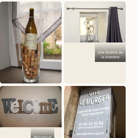
La lampe «
Meursault
chez
Véronique »
Une fenêtre de
la chambre
Une bouteille
de Meursault
et les
bouchons de
la maison
Bienvenue