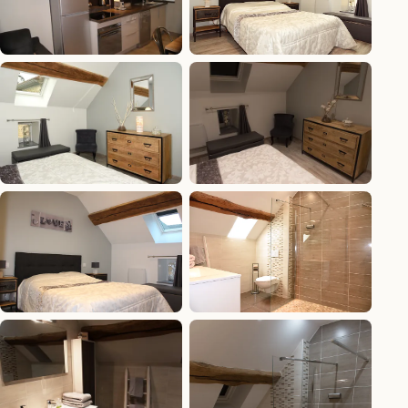
Le plan de
La chambre et
travail et les
son lit double
rangements
La commode
La chambre
et le fauteuil
sous les
de la chambre
poutres
Le lit vu depuis
La douche à
la porte
l’italienne