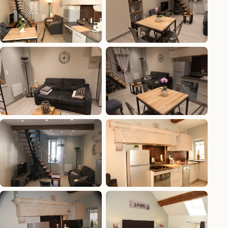
du Murger
Le séjour, la
Le coin repas
table en bois
sous les
et l’escalier
poutres
Le séjour
Le canapé
ouvert sur la
convertible et
cuisine
les fauteuils
Le séjour vu
La cuisine sous
depuis la
la cheminée
cuisine
bourguignonne