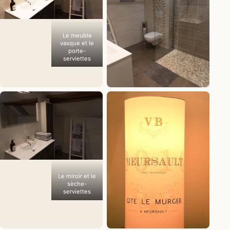
Le meuble
vasque et le
porte-
serviettes
Le WC
suspendu et la
douche
Le miroir et le
sèche-
serviettes