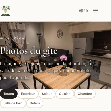
FR
Accueil
Photos
Photos du gîte
La façade, le séjour, la cuisine, la chambre, la
salle de bain et la cour. Cliquez sur une photo
pour l’agrandir.
Toutes
Extérieur
Séjour
Cuisine
Chambre
Salle de bain
Détails