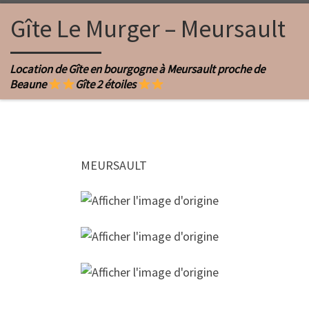
Passer au contenu
Gîte Le Murger – Meursault
Location de Gîte en bourgogne à Meursault proche de
Beaune
Gîte 2 étoiles
MEURSAULT